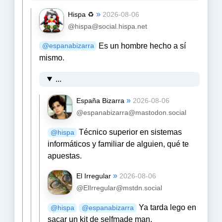
»
Hispa ♻️
2026-08-06
@hispa@social.hispa.net
Es un hombre hecho a sí
@
espanabizarra
mismo.
...
»
España Bizarra
2026-08-06
@espanabizarra@mastodon.social
Técnico superior en sistemas
@
hispa
informáticos y familiar de alguien, qué te
apuestas.
»
El Irregular
2026-08-06
@ElIrregular@mstdn.social
Ya tarda lego en
@
hispa
@
espanabizarra
sacar un kit de selfmade man.