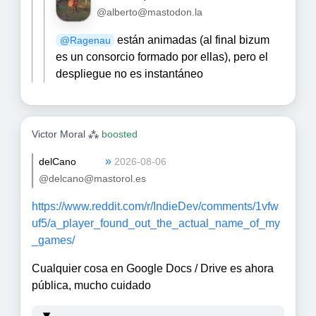
@alberto@mastodon.la
están animadas (al final bizum
@
Ragenau
es un consorcio formado por ellas), pero el
despliegue no es instantáneo
Victor Moral ⁂
boosted
»
delCano
2026-08-06
@delcano@mastorol.es
https://www.
reddit.com/r/IndieDev/comments
/1vfw
uf5/a_player_found_out_the_actual_name_of_my
_games/
Cualquier cosa en Google Docs / Drive es ahora
pública, mucho cuidado
...