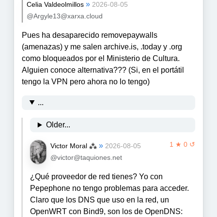
»
Celia Valdeolmillos
2026-08-05
@Argyle13@xarxa.cloud
Pues ha desaparecido removepaywalls
(amenazas) y me salen archive.is, .today y .org
como bloqueados por el Ministerio de Cultura.
Alguien conoce alternativa??? (Si, en el portátil
tengo la VPN pero ahora no lo tengo)
...
Older...
1 ★ 0 ↺
»
Victor Moral ⁂
2026-08-05
@victor@taquiones.net
¿Qué proveedor de red tienes? Yo con
Pepephone no tengo problemas para acceder.
Claro que los DNS que uso en la red, un
OpenWRT con Bind9, son los de OpenDNS: