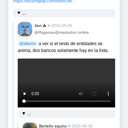
https://
bizumpay.com/bancos/
...
»
Javi ⛪️
2026-08-06
@Ragenau@mastodon.online
a ver si el resto de entidades se
@
alberto
anima, dos bancos solamente hay en la lista.
...
»
Berteño equino
2026-08-06