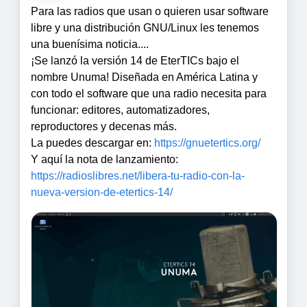
Para las radios que usan o quieren usar software
libre y una distribución GNU/Linux les tenemos
una buenísima noticia....
¡Se lanzó la versión 14 de EterTICs bajo el
nombre Unuma! Diseñada en América Latina y
con todo el software que una radio necesita para
funcionar: editores, automatizadores,
reproductores y decenas más.
La puedes descargar en:
https://
gnuetertics.org/
Y aquí la nota de lanzamiento:
https://
radioslibres.net/libera-tu-rad
io-con-la-
nueva-version-de-etertics-14/