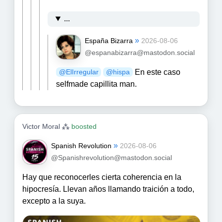
...
»
España Bizarra
2026-08-06
@espanabizarra@mastodon.social
En este caso
@
ElIrregular
@
hispa
selfmade capillita man.
Victor Moral ⁂
boosted
»
Spanish Revolution
2026-08-06
@Spanishrevolution@mastodon.social
Hay que reconocerles cierta coherencia en la
hipocresía. Llevan años llamando traición a todo,
excepto a la suya.