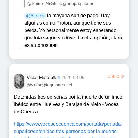
@Shine_McShine@neopaquita.es
la mayoría son de pago. Hay
@
Auroris
algunas como Proton, aunque tiene sus
peros. Yo personalmente estoy esperando
que tuta saque su drive. La otra opción, claro,
es autohostear.
0 ★ 0 ↺
»
Victor Moral ⁂
2026-08-06
@victor@taquiones.net
Detenidas tres personas por la muerte de un lince
ibérico entre Huelves y Barajas de Melo - Voces
de Cuenca
https://www.vocesdecuenca.com/portada/portada-
superior/detenidas-tres-personas-por-la-muerte-