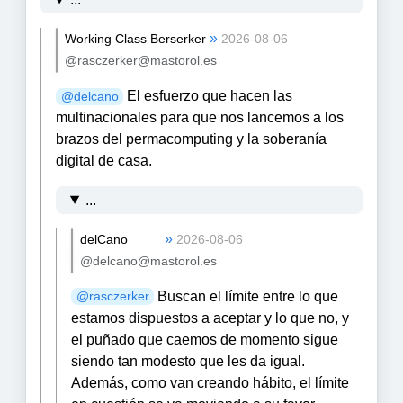
»
Working Class Berserker
2026-08-06
@rasczerker@mastorol.es
El esfuerzo que hacen las
@
delcano
multinacionales para que nos lancemos a los
brazos del permacomputing y la soberanía
digital de casa.
...
»
delCano
2026-08-06
@delcano@mastorol.es
Buscan el límite entre lo que
@
rasczerker
estamos dispuestos a aceptar y lo que no, y
el puñado que caemos de momento sigue
siendo tan modesto que les da igual.
Además, como van creando hábito, el límite