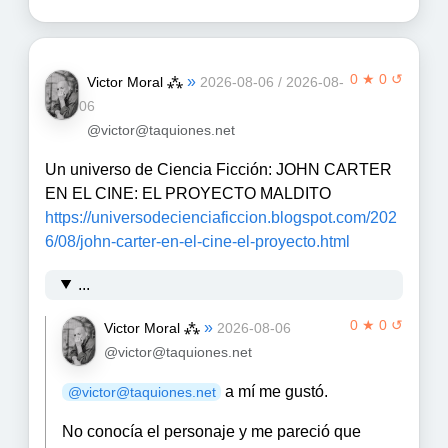
0 ★ 0 ↺
»
Victor Moral ⁂
2026-08-06 / 2026-08-
06
@victor@taquiones.net
Un universo de Ciencia Ficción: JOHN CARTER
EN EL CINE: EL PROYECTO MALDITO
https://universodecienciaficcion.blogspot.com/202
6/08/john-carter-en-el-cine-el-proyecto.html
...
0 ★ 0 ↺
»
Victor Moral ⁂
2026-08-06
@victor@taquiones.net
a mí me gustó.
@victor@taquiones.net
No conocía el personaje y me pareció que