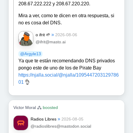
208.67.222.222 y 208.67.220.220.
Mira a ver, como te dicen en otra respuesta, si
no es cosa del DNS.
»
o ifrit 🌱
2026-08-06
@ifrit@masto.ai
@
Argyle13
Ya que te están recomendando DNS privados
pongo este de uno de los de Pirate Bay
https://
njalla.social/@njalla/10954472
03129786
01
👌
Victor Moral ⁂
boosted
»
Radios Libres
2026-08-05
@radioslibres@mastodon.social