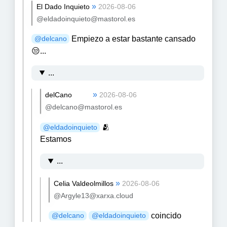
»
El Dado Inquieto
2026-08-06
@eldadoinquieto@mastorol.es
Empiezo a estar bastante cansado
@
delcano
😒...
...
»
delCano
2026-08-06
@delcano@mastorol.es
🫂
@
eldadoinquieto
Estamos
...
»
Celia Valdeolmillos
2026-08-06
@Argyle13@xarxa.cloud
coincido
@
delcano
@
eldadoinquieto