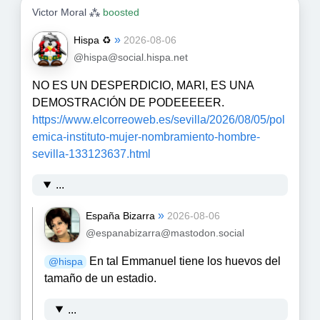
Victor Moral ⁂
boosted
»
Hispa ♻️
2026-08-06
@hispa@social.hispa.net
NO ES UN DESPERDICIO, MARI, ES UNA
DEMOSTRACIÓN DE PODEEEEER.
https://www.
elcorreoweb.es/sevilla/2026/08
/05/pol
emica-instituto-mujer-nombramiento-hombre-
sevilla-133123637.html
...
»
España Bizarra
2026-08-06
@espanabizarra@mastodon.social
En tal Emmanuel tiene los huevos del
@
hispa
tamaño de un estadio.
...