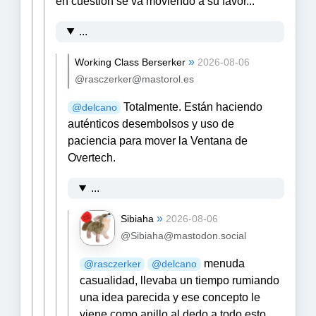
en cuestión se va moviendo a su favor...
...
»
Working Class Berserker
2026-08-06
@rasczerker@mastorol.es
Totalmente. Están haciendo
@
delcano
auténticos desembolsos y uso de
paciencia para mover la Ventana de
Overtech.
...
»
Sibiaha
2026-08-06
@Sibiaha@mastodon.social
menuda
@
rasczerker
@
delcano
casualidad, llevaba un tiempo rumiando
una idea parecida y ese concepto le
viene como anillo al dedo a todo esto...