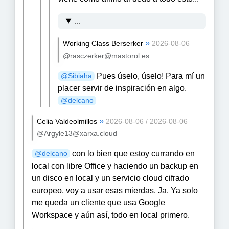
...
»
Working Class Berserker
2026-08-06
@rasczerker@mastorol.es
Pues úselo, úselo! Para mí un
@
Sibiaha
placer servir de inspiración en algo.
@
delcano
»
Celia Valdeolmillos
2026-08-06 / 2026-08-06
@Argyle13@xarxa.cloud
con lo bien que estoy currando en
@
delcano
local con libre Office y haciendo un backup en
un disco en local y un servicio cloud cifrado
europeo, voy a usar esas mierdas. Ja. Ya solo
me queda un cliente que usa Google
Workspace y aún así, todo en local primero.