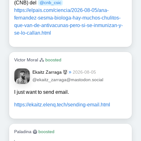
(CNB) del
@
cnb_csic
https://
elpais.com/ciencia/2026-08-05/
ana-
fernandez-sesma-biologa-hay-muchos-chulitos-
que-van-de-antivacunas-pero-si-se-inmunizan-y-
se-lo-callan.html
Victor Moral ⁂
boosted
»
Ekaitz Zarraga 👹
2026-08-05
@ekaitz_zarraga@mastodon.social
I just want to send email.
https://
ekaitz.elenq.tech/sending-emai
l.html
Paladina 🥝
boosted