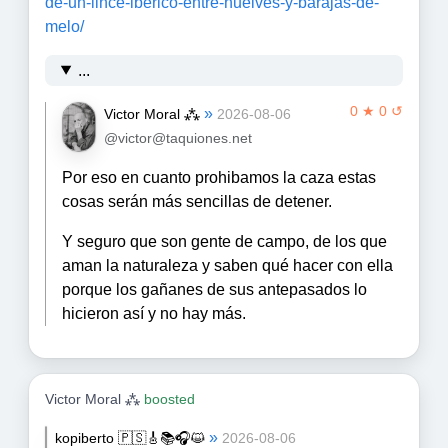
de-un-lince-iberico-entre-huelves-y-barajas-de-
melo/
...
0 ★ 0 ↺
»
Victor Moral ⁂
2026-08-06
@victor@taquiones.net
Por eso en cuanto prohibamos la caza estas
cosas serán más sencillas de detener.
Y seguro que son gente de campo, de los que
aman la naturaleza y saben qué hacer con ella
porque los gañanes de sus antepasados lo
hicieron así y no hay más.
Victor Moral ⁂
boosted
»
kopiberto 🇵🇸🎸📚🎧😺
2026-08-06