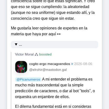
consciencia sobre lo que éstas significan. Y creo
que eso se sigue cumpliendo: la aleatoriedad
(aunque no sea uniforme) sigue estando allí, y la
consciencia creo que sigue sin estar.
Me gustaría leer opiniones de expertes en la
materia que haya por aquí 👀
...
Victor Moral ⁂
boosted
»
cogito ergo mecagoendios
2026-08-06
@elrohir@mastodon.gal
A mi entender el problema es
@
Picanumeros
mucho más trascendental que la simple
predicción de caracteres, o dar al bot "tools", o
orquestra un enjambre de ellos.
El dilema fundamental está en si consideras