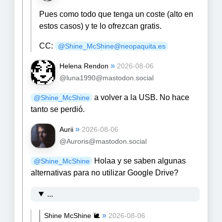
Pues como todo que tenga un coste (alto en
estos casos) y te lo ofrezcan gratis.
CC:
@Shine_McShine@neopaquita.es
»
Helena Rendon
2026-08-06
@luna1990@mastodon.social
a volver a la USB. No hace
@
Shine_McShine
tanto se perdió.
»
Aurii
2026-08-06
@Auroris@mastodon.social
Holaa y se saben algunas
@
Shine_McShine
alternativas para no utilizar Google Drive?
...
»
Shine McShine 🐌
2026-08-06