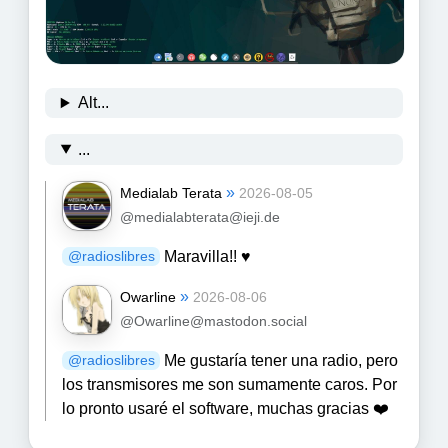
Alt...
...
»
Medialab Terata
2026-08-05
@medialabterata@ieji.de
Maravilla!! ♥️
@
radioslibres
»
Owarline
2026-08-06
@Owarline@mastodon.social
Me gustaría tener una radio, pero
@
radioslibres
los transmisores me son sumamente caros. Por
lo pronto usaré el software, muchas gracias ❤️