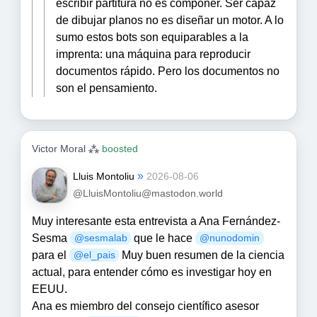
escribir partitura no es componer. Ser capaz
de dibujar planos no es diseñar un motor. A lo
sumo estos bots son equiparables a la
imprenta: una máquina para reproducir
documentos rápido. Pero los documentos no
son el pensamiento.
Victor Moral ⁂
boosted
»
Lluis Montoliu
2026-08-06
@LluisMontoliu@mastodon.world
Muy interesante esta entrevista a Ana Fernández-
Sesma
que le hace
@
sesmalab
@
nunodomin
para el
Muy buen resumen de la ciencia
@
el_pais
actual, para entender cómo es investigar hoy en
EEUU.
Ana es miembro del consejo científico asesor