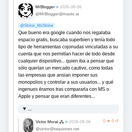
»
MrBlogger
2026-08-06
@MrBlogger@masto.ai
@
Shine_McShine
Que bueno era google cuando nos regalaba
espacio gratis, buscaba superbien y tenía todo
tipo de herramientas cojonudas vinculadas a su
cuenta que nos permitían hacer de todo desde
cualquier dispositivo... quien iba a pensar que
sólo querían un mercado cautivo, como todas
las empresas que ansian imponer sus
monopolios y controlar a sus usuarios... y qué
ingenuos éramos tras compararla con MS o
Apple y pensar que eran diferentes...
...
0 ★ 0 ↺
»
Victor Moral ⁂
2026-08-06
@victor@taquiones.net