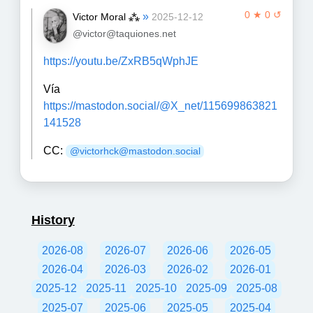
0 ★ 0 ↺
»
Victor Moral ⁂
2025-12-12
@victor@taquiones.net
https://youtu.be/ZxRB5qWphJE
Vía
https://mastodon.social/@X_net/115699863821
141528
CC:
@victorhck@mastodon.social
History
2026-08
2026-07
2026-06
2026-05
2026-04
2026-03
2026-02
2026-01
2025-12
2025-11
2025-10
2025-09
2025-08
2025-07
2025-06
2025-05
2025-04