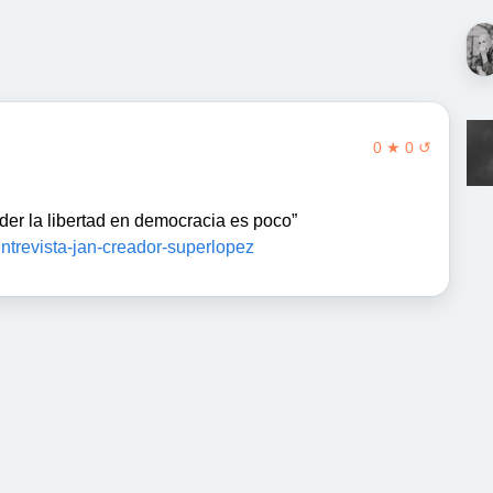
0 ★ 0 ↺
der la libertad en democracia es poco”
entrevista-jan-creador-superlopez