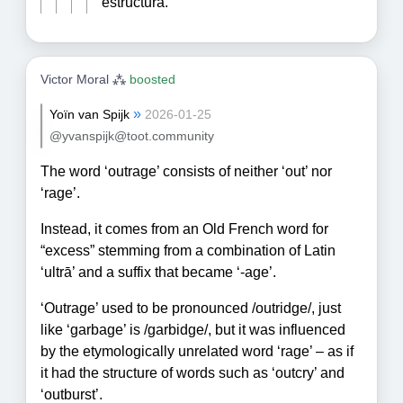
estructura.
Victor Moral ⁂
boosted
»
Yoïn van Spijk
2026-01-25
@yvanspijk@toot.community
The word ‘outrage’ consists of neither ‘out’ nor
‘rage’.
Instead, it comes from an Old French word for
“excess” stemming from a combination of Latin
‘ultrā’ and a suffix that became ‘-age’.
‘Outrage’ used to be pronounced /outridge/, just
like ‘garbage’ is /garbidge/, but it was influenced
by the etymologically unrelated word ‘rage’ – as if
it had the structure of words such as ‘outcry’ and
‘outburst’.