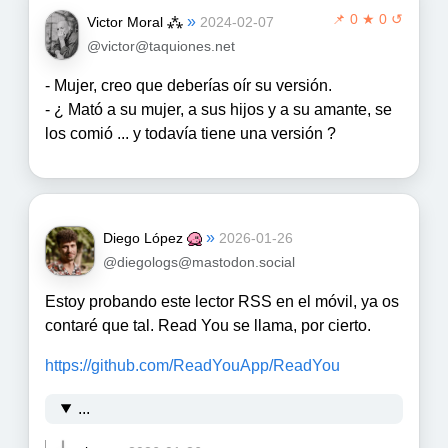
📌
0 ★ 0 ↺
»
Victor Moral ⁂
2024-02-07
@victor@taquiones.net
- Mujer, creo que deberías oír su versión.
- ¿ Mató a su mujer, a sus hijos y a su amante, se
los comió ... y todavía tiene una versión ?
»
Diego López
2026-01-26
@diegologs@mastodon.social
Estoy probando este lector RSS en el móvil, ya os
contaré que tal. Read You se llama, por cierto.
https://
github.com/ReadYouApp/ReadYou
...