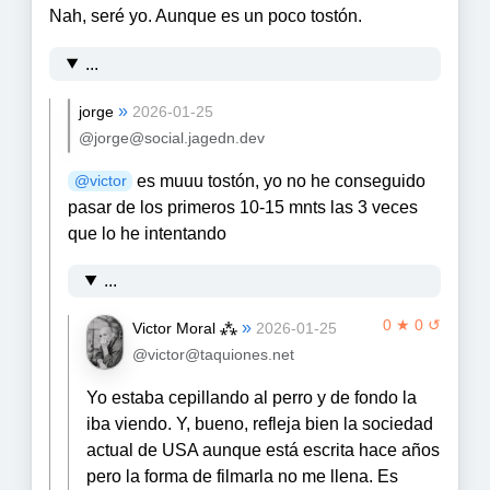
Nah, seré yo. Aunque es un poco tostón.
...
»
jorge
2026-01-25
@jorge@social.jagedn.dev
es muuu tostón, yo no he conseguido
@
victor
pasar de los primeros 10-15 mnts las 3 veces
que lo he intentando
...
0 ★ 0 ↺
»
Victor Moral ⁂
2026-01-25
@victor@taquiones.net
Yo estaba cepillando al perro y de fondo la
iba viendo. Y, bueno, refleja bien la sociedad
actual de USA aunque está escrita hace años
pero la forma de filmarla no me llena. Es