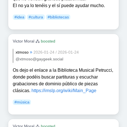
El no ya lo tenéis y el sí puede ayudar mucho.
#
idea
#
cultura
#
bibliotecas
Victor Moral ⁂
boosted
»
xtmoso
2026-01-24 / 2026-01-24
@xtmoso@gaygeek.social
Os dejo el enlace a la Biblioteca Musical Petrucci,
donde podéis buscar partituras y escuchar
grabaciones de dominio público de piezas
clásicas.
https://
imslp.org/wiki/Main_Page
#
música
Victor Moral ⁂
boosted