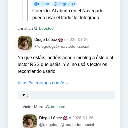
@
ruisan
@
diegologs
Correcto. Al abrirlo en el Navegador
puedo usar el traductor Integrado.
christian 💀
boosted
»
Diego López
2026-01-26
@diegologs@mastodon.social
Ya que estáis, podéis añadir mi blog a éste o al
lector RSS que uséis. Y si no usáis lector os
recomiendo usarlo.
https://
diegologs.com/rss
...
Victor Moral ⁂
boosted
»
Diego López
2026-01-26
@diegologs@mastodon.social