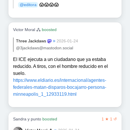
😱😱😱😱
@
editora
Victor Moral ⁂
boosted
»
Three Jackdaws
2026-01-24
@3jackdaws@mastodon.social
El ICE ejecuta a un ciudadano que ya estaba
reducido. A tiros, con el hombre reducido en el
suelo.
https://www.
eldiario.es/internacional/agen
tes-
federales-matan-disparos-bocajarro-persona-
minneapolis_1_12933119.html
Sandra y punto
boosted
1 ★ 1 ↺