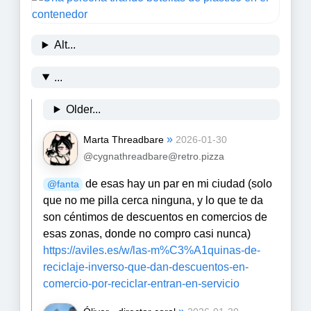
Alt...
...
Older...
»
Marta Threadbare
2026-01-30
@cygnathreadbare@retro.pizza
de esas hay un par en mi ciudad (solo
@
fanta
que no me pilla cerca ninguna, y lo que te da
son céntimos de descuentos en comercios de
esas zonas, donde no compro casi nunca)
https://
aviles.es/w/las-m%C3%A1quinas-
de-
reciclaje-inverso-que-dan-descuentos-en-
comercio-por-reciclar-entran-en-servicio