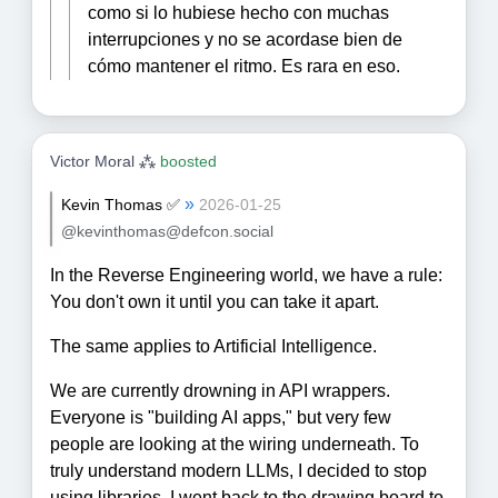
como si lo hubiese hecho con muchas
interrupciones y no se acordase bien de
cómo mantener el ritmo. Es rara en eso.
Victor Moral ⁂
boosted
»
Kevin Thomas ✅
2026-01-25
@kevinthomas@defcon.social
In the Reverse Engineering world, we have a rule:
You don't own it until you can take it apart.
The same applies to Artificial Intelligence.
We are currently drowning in API wrappers.
Everyone is "building AI apps," but very few
people are looking at the wiring underneath. To
truly understand modern LLMs, I decided to stop
using libraries. I went back to the drawing board to