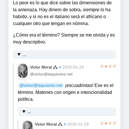
Lo peor es lo que dice sobre las dimensiones de
la amenaza. Hay dinero de sobra, siempre lo ha
habido, y si no es el italiano será el africano o
cualquier otro que tengan en nómina.
¿Cómo era el término? Siempre se me olvida y es
muy descriptivo.
...
0 ★ 0 ↺
»
Victor Moral ⁂
2026-01-29
@victor@taquiones.net
¡escuadristas! Ese es el
@victor@taquiones.net
término. Matones con origen e intencionalidad
política.
...
0 ★ 0 ↺
»
Victor Moral ⁂
2026-01-29