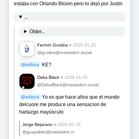
estaba con Orlando Bloom pero lo dejó por Justin
...
Older...
»
Fermín Grodira
2026-01-25
@grodira@mastodon.social
KE?
@
editora
»
Deka Black
2026-01-25
@DekaBlack@mastodon.social
Yo es que hace años que el mundo
@
editora
delcuore me produce una sensacion de
hartazgo mayúsculo
»
Jorge Bejarano
2026-01-25
@guayabito@mastodon.cr