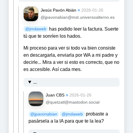
»
Jesús Pavón Abián
2026-01-26
@jpavonabian@mst.universoalterno.es
has podido leer la factura. Suerte
@
jmdaweb
tú que te sonríen los hados.
Mi proceso para ver si todo va bien consiste
en descargarla, enviarla por WA a mi padre y
decirle... Mira a ver si esto es correcto, que no
es accesible. Así cada mes.
...
»
Juan CBS
2026-01-26
@quetzatl@mastodon.social
probaste a
@
jpavonabian
@
jmdaweb
pasársela a la IA para que te la lea?