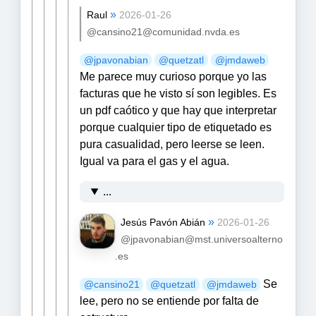
»
Raul
2026-01-26
@cansino21@comunidad.nvda.es
@
jpavonabian
@
quetzatl
@
jmdaweb
Me parece muy curioso porque yo las
facturas que he visto sí son legibles. Es
un pdf caótico y que hay que interpretar
porque cualquier tipo de etiquetado es
pura casualidad, pero leerse se leen.
Igual va para el gas y el agua.
...
»
Jesús Pavón Abián
2026-01-26
@jpavonabian@mst.universoalterno
.es
Se
@
cansino21
@
quetzatl
@
jmdaweb
lee, pero no se entiende por falta de