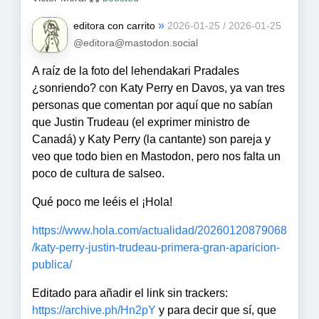
»
editora con carrito
2026-01-25 / 2026-01-25
@editora@mastodon.social
A raíz de la foto del lehendakari Pradales
¿sonriendo? con Katy Perry en Davos, ya van tres
personas que comentan por aquí que no sabían
que Justin Trudeau (el exprimer ministro de
Canadá) y Katy Perry (la cantante) son pareja y
veo que todo bien en Mastodon, pero nos falta un
poco de cultura de salseo.
Qué poco me leéis el ¡Hola!
https://www.
hola.com/actualidad/2026012087
9068
/katy-perry-justin-trudeau-primera-gran-aparicion-
publica/
Editado para añadir el link sin trackers:
https://
archive.ph/Hn2pY
y para decir que sí, que