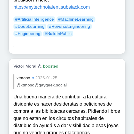
https://
mytechnotalent.substack.com
#
ArtificialIntelligence
#
MachineLearning
#
DeepLearning
#
ReverseEngineering
#
Engineering
#
BuildInPublic
Victor Moral ⁂
boosted
»
xtmoso
2026-01-25
@xtmoso@gaygeek.social
Una buena manera de contribuir a la cultura
disidente es hacer desideratas o peticiones de
compra a las bibliotecas cercanas. Pidiendo libros
que no están en los circuitos habituales de
distribución ayudáis a dar visibilidad a esas joyas
que no venden grandes plataformas.