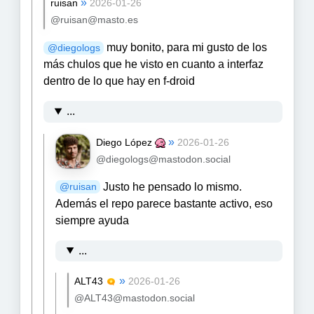
»
ruisan
2026-01-26
@ruisan@masto.es
muy bonito, para mi gusto de los
@
diegologs
más chulos que he visto en cuanto a interfaz
dentro de lo que hay en f-droid
...
»
Diego López
2026-01-26
@diegologs@mastodon.social
Justo he pensado lo mismo.
@
ruisan
Además el repo parece bastante activo, eso
siempre ayuda
...
»
ALT43
2026-01-26
@ALT43@mastodon.social