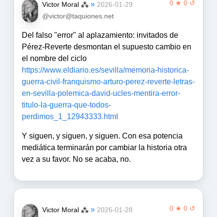
0 ★ 0 ↺
»
Victor Moral ⁂
2026-01-29
@victor@taquiones.net
Del falso "error" al aplazamiento: invitados de
Pérez-Reverte desmontan el supuesto cambio en
el nombre del ciclo
https://www.eldiario.es/sevilla/memoria-historica-
guerra-civil-franquismo-arturo-perez-reverte-letras-
en-sevilla-polemica-david-ucles-mentira-error-
titulo-la-guerra-que-todos-
perdimos_1_12943333.html
Y siguen, y siguen, y siguen. Con esa potencia
mediática terminarán por cambiar la historia otra
vez a su favor. No se acaba, no.
0 ★ 0 ↺
»
Victor Moral ⁂
2026-01-28