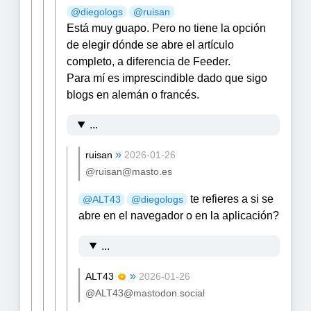
@
diegologs
@
ruisan
Está muy guapo. Pero no tiene la opción
de elegir dónde se abre el artículo
completo, a diferencia de Feeder.
Para mí es imprescindible dado que sigo
blogs en alemán o francés.
...
»
ruisan
2026-01-26
@ruisan@masto.es
te refieres a si se
@
ALT43
@
diegologs
abre en el navegador o en la aplicación?
...
»
ALT43
2026-01-26
@ALT43@mastodon.social