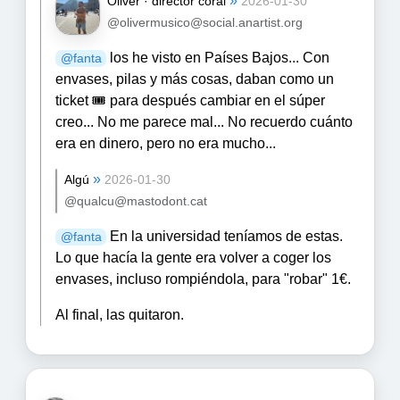
»
Óliver · director coral
2026-01-30
@olivermusico@social.anartist.org
los he visto en Países Bajos... Con
@
fanta
envases, pilas y más cosas, daban como un
ticket 🎟️ para después cambiar en el súper
creo... No me parece mal... No recuerdo cuánto
era en dinero, pero no era mucho...
»
Algú
2026-01-30
@qualcu@mastodont.cat
En la universidad teníamos de estas.
@
fanta
Lo que hacía la gente era volver a coger los
envases, incluso rompiéndola, para "robar" 1€.
Al final, las quitaron.