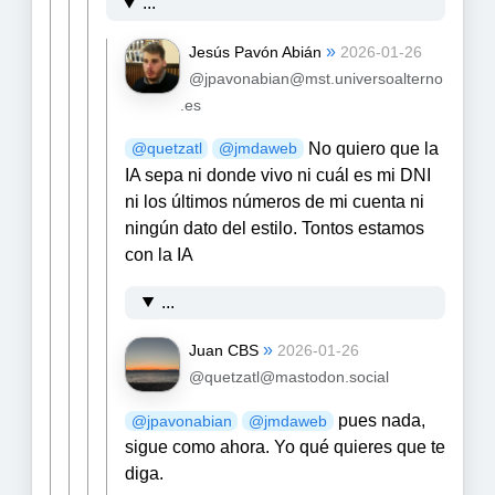
...
»
Jesús Pavón Abián
2026-01-26
@jpavonabian@mst.universoalterno
.es
No quiero que la
@
quetzatl
@
jmdaweb
IA sepa ni donde vivo ni cuál es mi DNI
ni los últimos números de mi cuenta ni
ningún dato del estilo. Tontos estamos
con la IA
...
»
Juan CBS
2026-01-26
@quetzatl@mastodon.social
pues nada,
@
jpavonabian
@
jmdaweb
sigue como ahora. Yo qué quieres que te
diga.