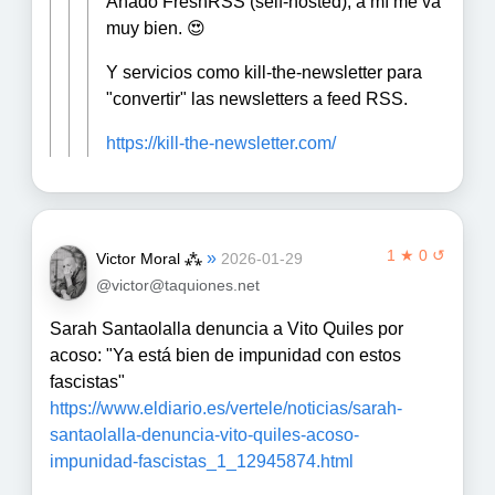
Añado FreshRSS (self-hosted), a mí me va
muy bien. 😍
Y servicios como kill-the-newsletter para
"convertir" las newsletters a feed RSS.
https://
kill-the-newsletter.com/
1 ★ 0 ↺
»
Victor Moral ⁂
2026-01-29
@victor@taquiones.net
Sarah Santaolalla denuncia a Vito Quiles por
acoso: "Ya está bien de impunidad con estos
fascistas"
https://www.eldiario.es/vertele/noticias/sarah-
santaolalla-denuncia-vito-quiles-acoso-
impunidad-fascistas_1_12945874.html