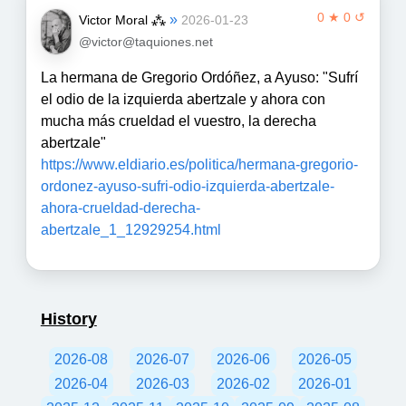
0 ★ 0 ↺
»
Victor Moral ⁂
2026-01-23
@victor@taquiones.net
La hermana de Gregorio Ordóñez, a Ayuso: "Sufrí
el odio de la izquierda abertzale y ahora con
mucha más crueldad el vuestro, la derecha
abertzale"
https://www.eldiario.es/politica/hermana-gregorio-
ordonez-ayuso-sufri-odio-izquierda-abertzale-
ahora-crueldad-derecha-
abertzale_1_12929254.html
History
2026-08
2026-07
2026-06
2026-05
2026-04
2026-03
2026-02
2026-01